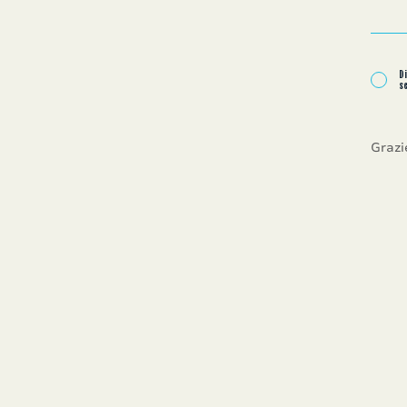
Di
s
Grazi