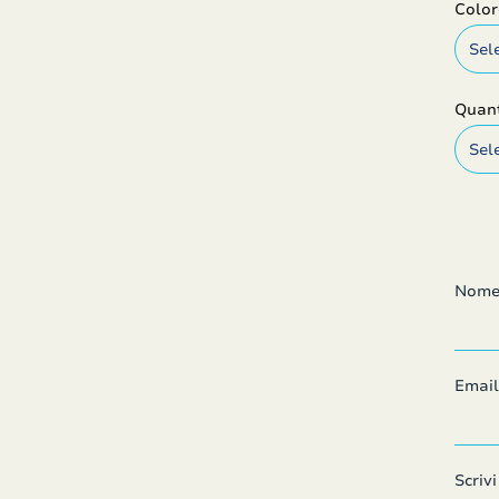
Color
Quant
Nom
Email
Scriv