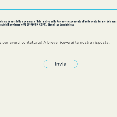
chiaro di aver letto e compreso l’Informativa sulla Privacy e acconsento al trattamento dei miei dati pers
ensi del Regolamento UE 2016/679 (GDPR).
Visualizza termini d'uso.
e per averci contattato! A breve riceverai la nostra risposta.
Invia