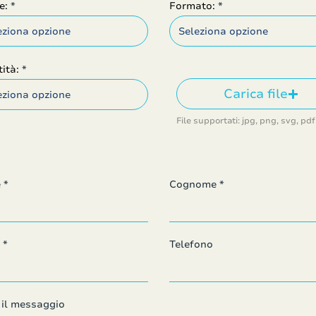
e:
Formato:
ità:
Carica file
File supportati: jpg, png, svg, pdf
e
Cognome
Telefono
i il messaggio