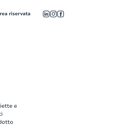
rea riservata
iette e
ti
dotto