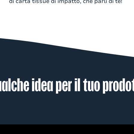
di carta tissue di impatto, che parli di te!
alche idea per il tuo prodo