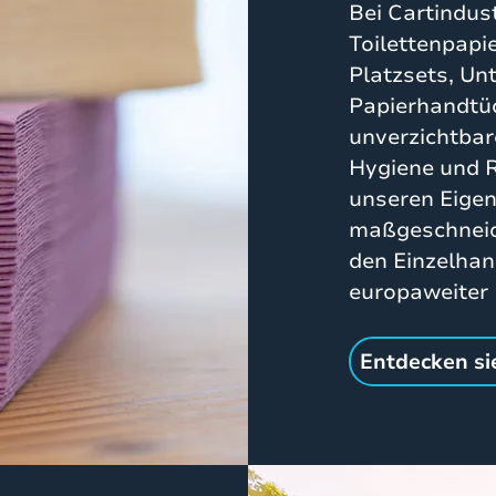
Bei Cartindus
Toilettenpapie
Platzsets, Un
Papierhandtüc
unverzichtbar
Hygiene und R
unseren Eige
maßgeschneid
den Einzelha
europaweiter 
Entdecken si