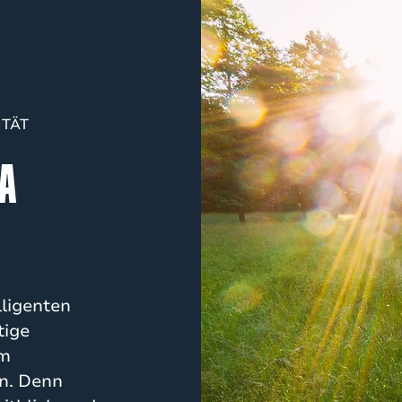
TÄT
TA
lligenten
tige
em
n. Denn