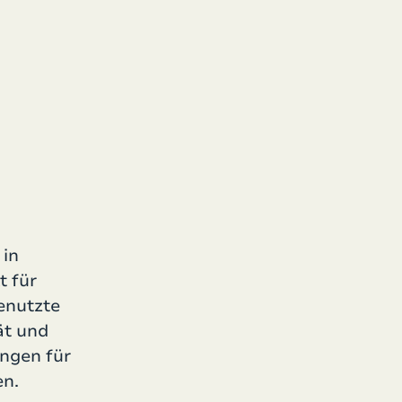
 in
t für
enutzte
ät und
ungen für
en.